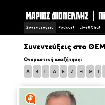
Συνεντεύξεις
Podcast
Live&Chat
Συνεντεύξεις στο ΘΕΜ
Ονομαστική αναζήτηση:
Α
Β
Γ
Δ
Ε
Ζ
Η
Θ
Ι