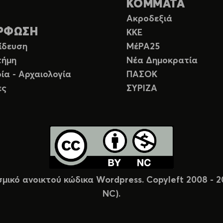
ΚΟΜΜΑΤΑ
Ακροδεξιά
ΡΦΩΣΗ
ΚΚΕ
ίδευση
ΜέΡΑ25
τήμη
Νέα Δημοκρατία
ία - Αρχαιολογία
ΠΑΣΟΚ
ες
ΣΥΡΙΖΑ
σμικό ανοικτού κώδικα Wordpress. Copyleft 2008 -
NC).