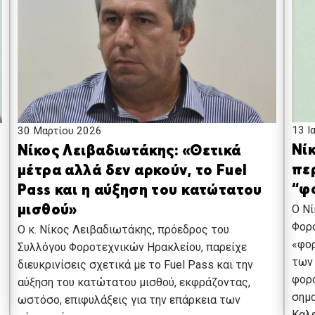
13 Ι
30 Μαρτίου 2026
Νίκ
Νίκος Λειβαδιωτάκης: «Θετικά
πε
μέτρα αλλά δεν αρκούν, το Fuel
“φ
Pass και η αύξηση του κατώτατου
Ο Νί
μισθού»
Φορο
Ο κ. Νίκος Λειβαδιωτάκης, πρόεδρος του
«φορ
Συλλόγου Φοροτεχνικών Ηρακλείου, παρείχε
των
διευκρινίσεις σχετικά με το Fuel Pass και την
φορο
αύξηση του κατώτατου μισθού, εκφράζοντας,
σημα
ωστόσο, επιφυλάξεις για την επάρκεια των
Καλ