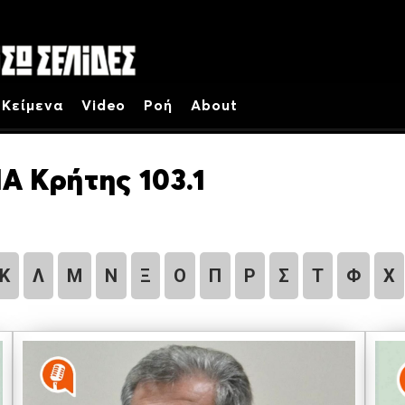
Κείμενα
Video
Ροή
About
Α Κρήτης 103.1
Κ
Λ
Μ
Ν
Ξ
Ο
Π
Ρ
Σ
Τ
Φ
Χ