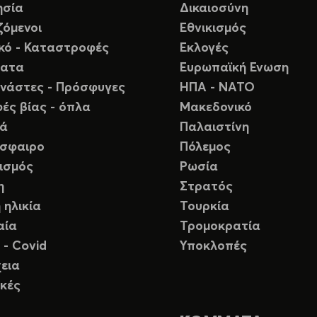
ησία
Δικαιοσύνη
ζόμενοι
Εθνικισμός
ικό - Καταστροφές
Εκλογές
ματα
Ευρωπαϊκή Ενωση
νάστες - Πρόσφυγες
ΗΠΑ - ΝΑΤΟ
ές βίας - όπλα
Μακεδονικό
ιά
Παλαιστίνη
σφαιρο
Πόλεμος
ισμός
Ρωσία
η
Στρατός
 ηλικία
Τουρκία
αία
Τρομοκρατία
 - Covid
Υποκλοπές
εια
κές