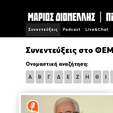
Συνεντεύξεις
Podcast
Live&Chat
Συνεντεύξεις στο ΘΕΜ
Ονομαστική αναζήτηση:
Α
Β
Γ
Δ
Ε
Ζ
Η
Θ
Ι