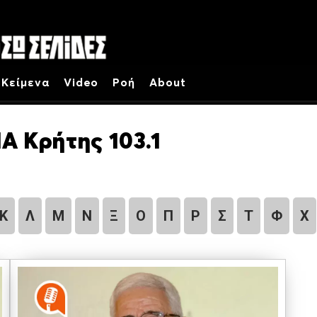
Κείμενα
Video
Ροή
About
Α Κρήτης 103.1
Κ
Λ
Μ
Ν
Ξ
Ο
Π
Ρ
Σ
Τ
Φ
Χ