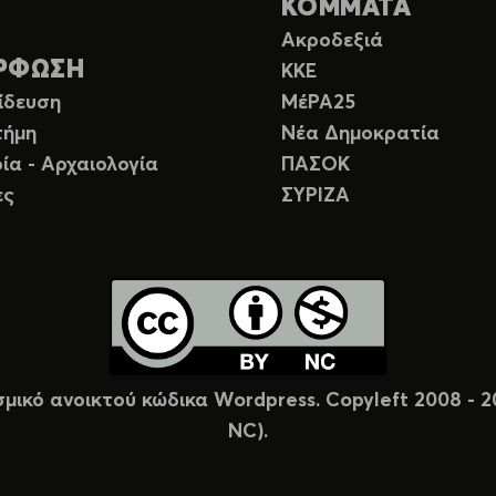
ΚΟΜΜΑΤΑ
Ακροδεξιά
ΡΦΩΣΗ
ΚΚΕ
ίδευση
ΜέΡΑ25
τήμη
Νέα Δημοκρατία
ία - Αρχαιολογία
ΠΑΣΟΚ
ες
ΣΥΡΙΖΑ
σμικό ανοικτού κώδικα Wordpress. Copyleft 2008 -
NC).