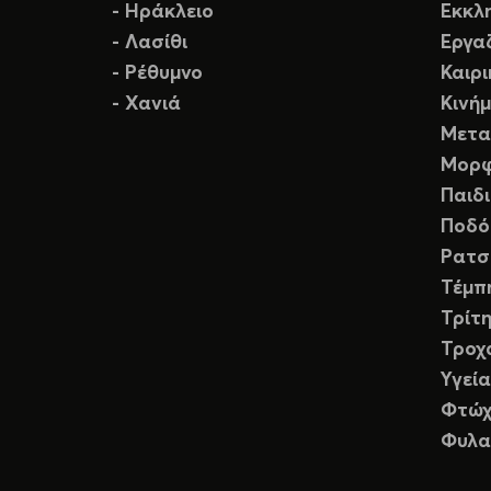
- Ηράκλειο
Εκκλ
- Λασίθι
Εργα
- Ρέθυμνο
Καιρ
- Χανιά
Κινή
Μετα
Μορφ
Παιδ
Ποδό
Ρατσ
Τέμπ
Τρίτη
Τροχ
Υγεία
Φτώχ
Φυλα