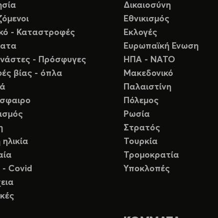
ησία
Δικαιοσύνη
ζόμενοι
Εθνικισμός
ικό - Καταστροφές
Εκλογές
ματα
Ευρωπαϊκή Ενωση
νάστες - Πρόσφυγες
ΗΠΑ - ΝΑΤΟ
ές βίας - όπλα
Μακεδονικό
ιά
Παλαιστίνη
σφαιρο
Πόλεμος
ισμός
Ρωσία
η
Στρατός
 ηλικία
Τουρκία
αία
Τρομοκρατία
 - Covid
Υποκλοπές
εια
κές