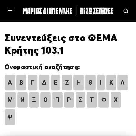
Συνεντεύξεις στο ΘΕΜΑ
Κρήτης 103.1
Ονομαστική αναζήτηση:
Α
Β
Γ
Δ
Ε
Ζ
Η
Θ
Ι
Κ
Λ
Μ
Ν
Ξ
Ο
Π
Ρ
Σ
Τ
Φ
Χ
Ψ