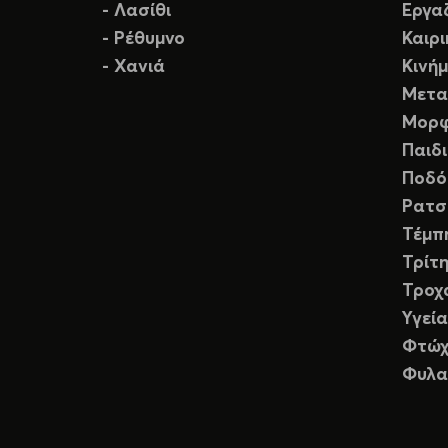
- Λασίθι
Εργα
- Ρέθυμνο
Καιρ
- Χανιά
Κινή
Μετα
Μορφ
Παιδ
Ποδό
Ρατσ
Τέμπ
Τρίτη
Τροχ
Υγεία
Φτώχ
Φυλα