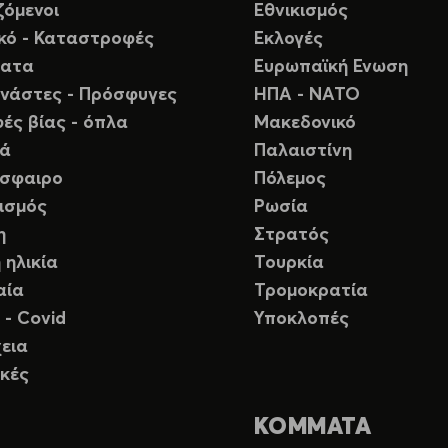
ζόμενοι
Εθνικισμός
ικό - Καταστροφές
Εκλογές
ματα
Ευρωπαϊκή Ενωση
νάστες - Πρόσφυγες
ΗΠΑ - ΝΑΤΟ
ές βίας - όπλα
Μακεδονικό
ιά
Παλαιστίνη
σφαιρο
Πόλεμος
ισμός
Ρωσία
η
Στρατός
 ηλικία
Τουρκία
αία
Τρομοκρατία
 - Covid
Υποκλοπές
εια
κές
ΚΟΜΜΑΤΑ