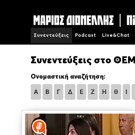
Συνεντεύξεις
Podcast
Live&Chat
Συνεντεύξεις στο ΘΕΜ
Ονομαστική αναζήτηση:
Α
Β
Γ
Δ
Ε
Ζ
Η
Θ
Ι