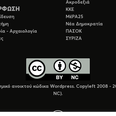
Ακροδεξιά
ΡΦΩΣΗ
ΚΚΕ
ίδευση
ΜέΡΑ25
τήμη
Νέα Δημοκρατία
ία - Αρχαιολογία
ΠΑΣΟΚ
ες
ΣΥΡΙΖΑ
σμικό ανοικτού κώδικα Wordpress. Copyleft 2008 -
NC).