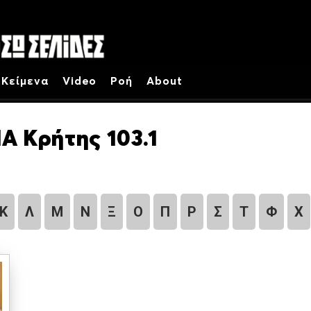
Κείμενα
Video
Ροή
About
Α Κρήτης 103.1
Κ
Λ
Μ
Ν
Ξ
Ο
Π
Ρ
Σ
Τ
Φ
Χ