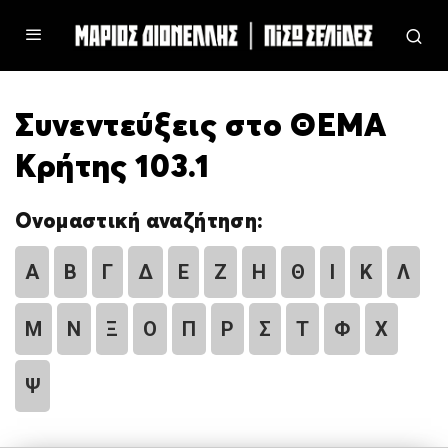
Συνεντεύξεις στο ΘΕΜΑ
Κρήτης 103.1
Ονομαστική αναζήτηση:
Α
Β
Γ
Δ
Ε
Ζ
Η
Θ
Ι
Κ
Λ
Μ
Ν
Ξ
Ο
Π
Ρ
Σ
Τ
Φ
Χ
Ψ