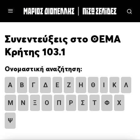
Συνεντεύξεις στο ΘΕΜΑ
Κρήτης 103.1
Ονομαστική αναζήτηση:
Α
Β
Γ
Δ
Ε
Ζ
Η
Θ
Ι
Κ
Λ
Μ
Ν
Ξ
Ο
Π
Ρ
Σ
Τ
Φ
Χ
Ψ