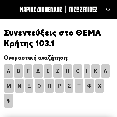
Συνεντεύξεις στο ΘΕΜΑ
Κρήτης 103.1
Ονομαστική αναζήτηση:
Α
Β
Γ
Δ
Ε
Ζ
Η
Θ
Ι
Κ
Λ
Μ
Ν
Ξ
Ο
Π
Ρ
Σ
Τ
Φ
Χ
Ψ