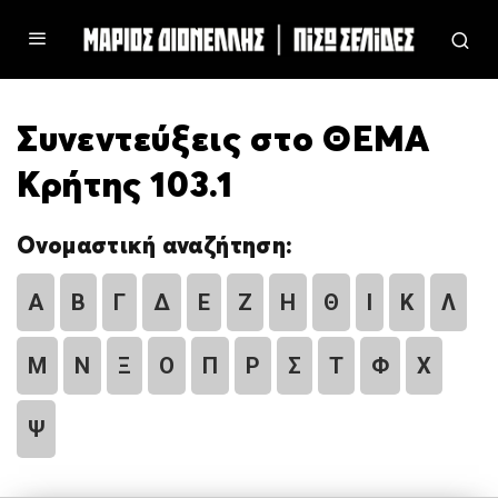
Συνεντεύξεις στο ΘΕΜΑ
Κρήτης 103.1
Ονομαστική αναζήτηση:
Α
Β
Γ
Δ
Ε
Ζ
Η
Θ
Ι
Κ
Λ
Μ
Ν
Ξ
Ο
Π
Ρ
Σ
Τ
Φ
Χ
Ψ