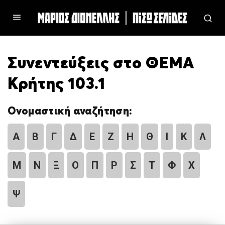
Συνεντεύξεις στο ΘΕΜΑ
Κρήτης 103.1
Ονομαστική αναζήτηση:
Α
Β
Γ
Δ
Ε
Ζ
Η
Θ
Ι
Κ
Λ
Μ
Ν
Ξ
Ο
Π
Ρ
Σ
Τ
Φ
Χ
Ψ