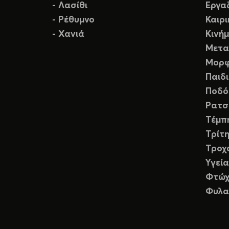
- Λασίθι
Εργα
- Ρέθυμνο
Καιρ
- Χανιά
Κινή
Μετα
Μορφ
Παιδ
Ποδό
Ρατσ
Τέμπ
Τρίτη
Τροχ
Υγεία
Φτώχ
Φυλα