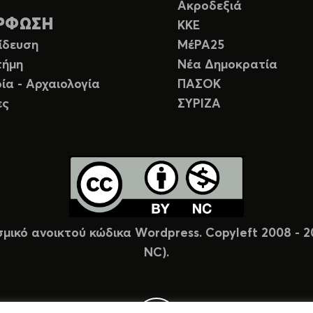
Ακροδεξιά
ΡΦΩΣΗ
ΚΚΕ
ίδευση
ΜέΡΑ25
τήμη
Νέα Δημοκρατία
ία - Αρχαιολογία
ΠΑΣΟΚ
ες
ΣΥΡΙΖΑ
σμικό ανοικτού κώδικα Wordpress. Copyleft 2008 -
NC).