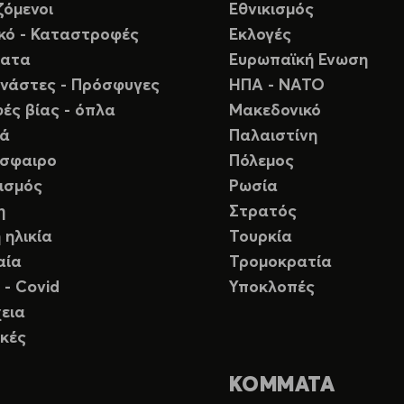
ζόμενοι
Εθνικισμός
ικό - Καταστροφές
Εκλογές
ματα
Ευρωπαϊκή Ενωση
νάστες - Πρόσφυγες
ΗΠΑ - ΝΑΤΟ
ές βίας - όπλα
Μακεδονικό
ιά
Παλαιστίνη
σφαιρο
Πόλεμος
ισμός
Ρωσία
η
Στρατός
 ηλικία
Τουρκία
αία
Τρομοκρατία
 - Covid
Υποκλοπές
εια
κές
ΚΟΜΜΑΤΑ