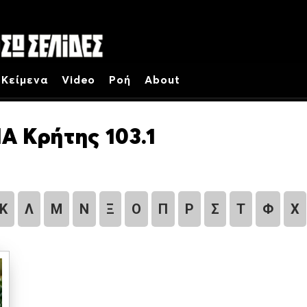
Κείμενα
Video
Ροή
About
Α Κρήτης 103.1
Κ
Λ
Μ
Ν
Ξ
Ο
Π
Ρ
Σ
Τ
Φ
Χ