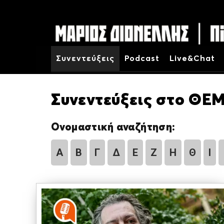
Συνεντεύξεις
Podcast
Live&Chat
Συνεντεύξεις στο ΘΕΜ
Ονομαστική αναζήτηση:
Α
Β
Γ
Δ
Ε
Ζ
Η
Θ
Ι