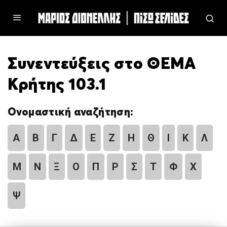
Συνεντεύξεις στο ΘΕΜΑ
Κρήτης 103.1
Ονομαστική αναζήτηση:
Α
Β
Γ
Δ
Ε
Ζ
Η
Θ
Ι
Κ
Λ
Μ
Ν
Ξ
Ο
Π
Ρ
Σ
Τ
Φ
Χ
Ψ