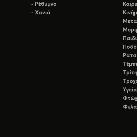
- Ρέθυμνο
Καιρ
- Χανιά
Κινή
Μετα
Μορφ
Παιδ
Ποδό
Ρατσ
Τέμπ
Τρίτη
Τροχ
Υγεία
Φτώχ
Φυλα