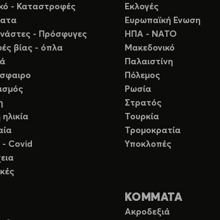
ικό - Καταστροφές
Εκλογές
ματα
Ευρωπαϊκή Ενωση
νάστες - Πρόσφυγες
ΗΠΑ - ΝΑΤΟ
ές βίας - όπλα
Μακεδονικό
ιά
Παλαιστίνη
σφαιρο
Πόλεμος
ισμός
Ρωσία
η
Στρατός
 ηλικία
Τουρκία
αία
Τρομοκρατία
 - Covid
Υποκλοπές
εια
κές
ΚΟΜΜΑΤΑ
Ακροδεξιά