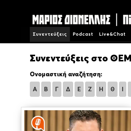
Συνεντεύξεις
Podcast
Live&Chat
Συνεντεύξεις στο ΘΕΜ
Ονομαστική αναζήτηση:
Α
Β
Γ
Δ
Ε
Ζ
Η
Θ
Ι