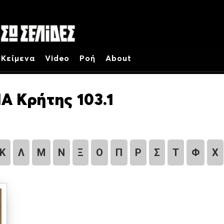
Κείμενα
Video
Ροή
About
Α Κρήτης 103.1
Κ
Λ
Μ
Ν
Ξ
Ο
Π
Ρ
Σ
Τ
Φ
Χ