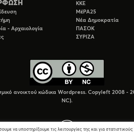
ΡΦΩΣΗ
ΚΚΕ
ίδευση
ΜέΡΑ25
τήμη
Νέα Δημοκρατία
ία - Αρχαιολογία
ΠΑΣΟΚ
ες
ΣΥΡΙΖΑ
σμικό ανοικτού κώδικα Wordpress. Copyleft 2008 -
NC).
ουμε να υποστηρίξουμε τις λειτουργίες της και για στατιστικούς