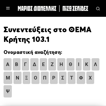
Συνεντεύξεις στο ΘΕΜΑ
Κρήτης 103.1
Ονομαστική αναζήτηση:
Α
Β
Γ
Δ
Ε
Ζ
Η
Θ
Ι
Κ
Λ
Μ
Ν
Ξ
Ο
Π
Ρ
Σ
Τ
Φ
Χ
Ψ