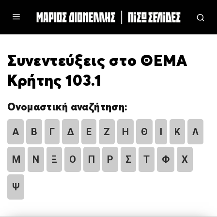
Συνεντεύξεις στο ΘΕΜΑ
Κρήτης 103.1
Ονομαστική αναζήτηση:
Α
Β
Γ
Δ
Ε
Ζ
Η
Θ
Ι
Κ
Λ
Μ
Ν
Ξ
Ο
Π
Ρ
Σ
Τ
Φ
Χ
Ψ