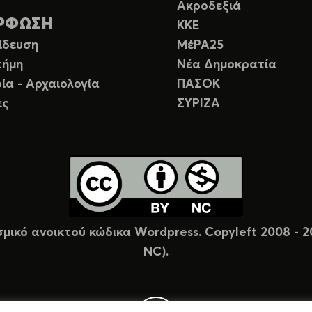
Ακροδεξιά
ΡΦΩΣΗ
ΚΚΕ
ίδευση
ΜέΡΑ25
τήμη
Νέα Δημοκρατία
ία - Αρχαιολογία
ΠΑΣΟΚ
ες
ΣΥΡΙΖΑ
σμικό ανοικτού κώδικα Wordpress. Copyleft 2008 -
NC).