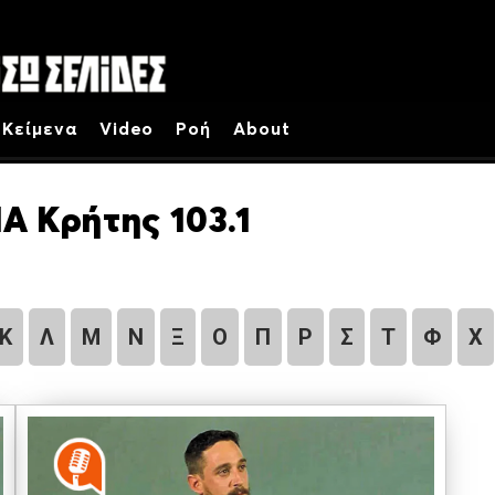
Κείμενα
Video
Ροή
About
Α Κρήτης 103.1
Κ
Λ
Μ
Ν
Ξ
Ο
Π
Ρ
Σ
Τ
Φ
Χ