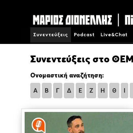
Συνεντεύξεις
Podcast
Live&Chat
Συνεντεύξεις στο ΘΕΜ
Ονομαστική αναζήτηση:
Α
Β
Γ
Δ
Ε
Ζ
Η
Θ
Ι