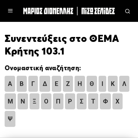
Συνεντεύξεις στο ΘΕΜΑ
Κρήτης 103.1
Ονομαστική αναζήτηση:
Α
Β
Γ
Δ
Ε
Ζ
Η
Θ
Ι
Κ
Λ
Μ
Ν
Ξ
Ο
Π
Ρ
Σ
Τ
Φ
Χ
Ψ