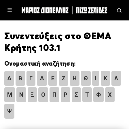
Συνεντεύξεις στο ΘΕΜΑ
Κρήτης 103.1
Ονομαστική αναζήτηση:
Α
Β
Γ
Δ
Ε
Ζ
Η
Θ
Ι
Κ
Λ
Μ
Ν
Ξ
Ο
Π
Ρ
Σ
Τ
Φ
Χ
Ψ