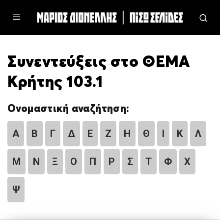
Συνεντεύξεις στο ΘΕΜΑ
Κρήτης 103.1
Ονομαστική αναζήτηση:
Α
Β
Γ
Δ
Ε
Ζ
Η
Θ
Ι
Κ
Λ
Μ
Ν
Ξ
Ο
Π
Ρ
Σ
Τ
Φ
Χ
Ψ