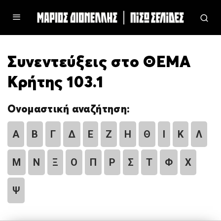
Συνεντεύξεις στο ΘΕΜΑ
Κρήτης 103.1
Ονομαστική αναζήτηση:
Α
Β
Γ
Δ
Ε
Ζ
Η
Θ
Ι
Κ
Λ
Μ
Ν
Ξ
Ο
Π
Ρ
Σ
Τ
Φ
Χ
Ψ