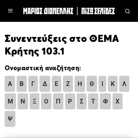
Συνεντεύξεις στο ΘΕΜΑ
Κρήτης 103.1
Ονομαστική αναζήτηση:
Α
Β
Γ
Δ
Ε
Ζ
Η
Θ
Ι
Κ
Λ
Μ
Ν
Ξ
Ο
Π
Ρ
Σ
Τ
Φ
Χ
Ψ