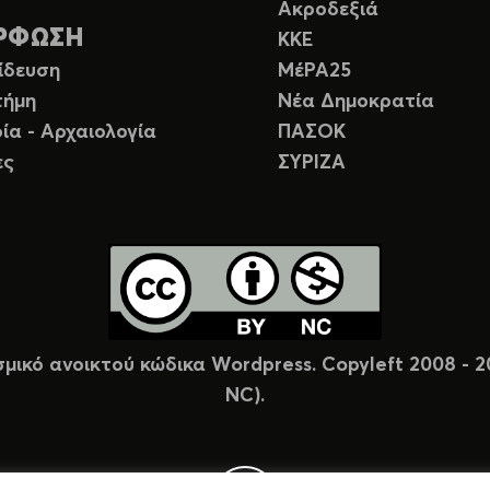
Ακροδεξιά
ΡΦΩΣΗ
ΚΚΕ
ίδευση
ΜέΡΑ25
τήμη
Νέα Δημοκρατία
ία - Αρχαιολογία
ΠΑΣΟΚ
ες
ΣΥΡΙΖΑ
σμικό ανοικτού κώδικα Wordpress. Copyleft 2008 -
NC).