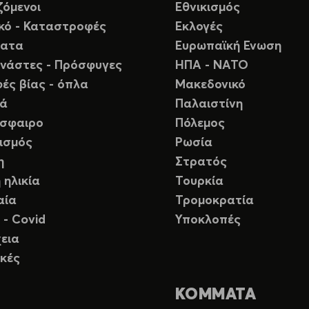
ζόμενοι
Εθνικισμός
ικό - Καταστροφές
Εκλογές
ματα
Ευρωπαϊκή Ενωση
νάστες - Πρόσφυγες
ΗΠΑ - ΝΑΤΟ
ές βίας - όπλα
Μακεδονικό
ιά
Παλαιστίνη
σφαιρο
Πόλεμος
ισμός
Ρωσία
η
Στρατός
 ηλικία
Τουρκία
αία
Τρομοκρατία
 - Covid
Υποκλοπές
εια
κές
ΚΟΜΜΑΤΑ