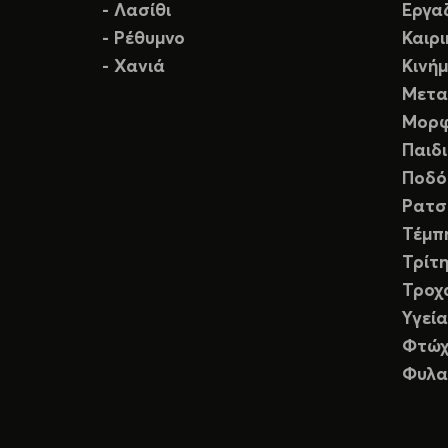
- Λασίθι
Εργα
- Ρέθυμνο
Καιρ
- Χανιά
Κινή
Μετα
Μορφ
Παιδ
Ποδό
Ρατσ
Τέμπ
Τρίτη
Τροχ
Υγεία
Φτώχ
Φυλα