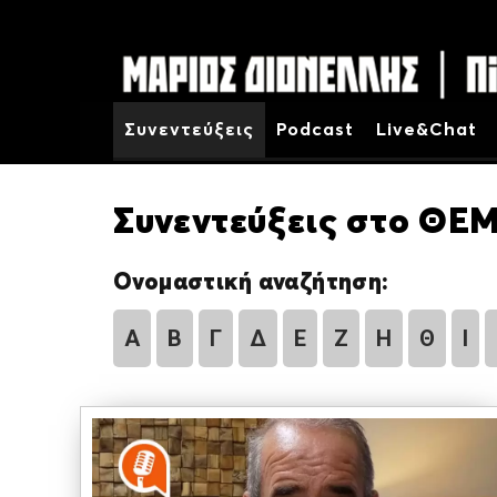
Συνεντεύξεις
Podcast
Live&Chat
Συνεντεύξεις στο ΘΕΜ
Ονομαστική αναζήτηση:
Α
Β
Γ
Δ
Ε
Ζ
Η
Θ
Ι