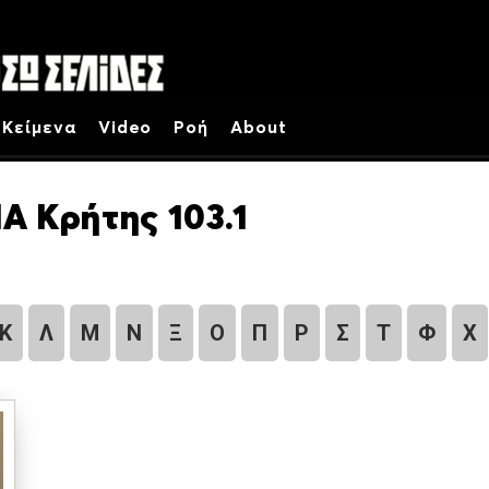
Κείμενα
Video
Ροή
About
Α Κρήτης 103.1
Κ
Λ
Μ
Ν
Ξ
Ο
Π
Ρ
Σ
Τ
Φ
Χ