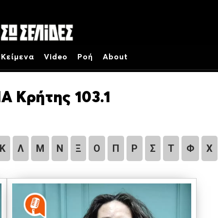
Κείμενα
Video
Ροή
About
Α Κρήτης 103.1
Κ
Λ
Μ
Ν
Ξ
Ο
Π
Ρ
Σ
Τ
Φ
Χ