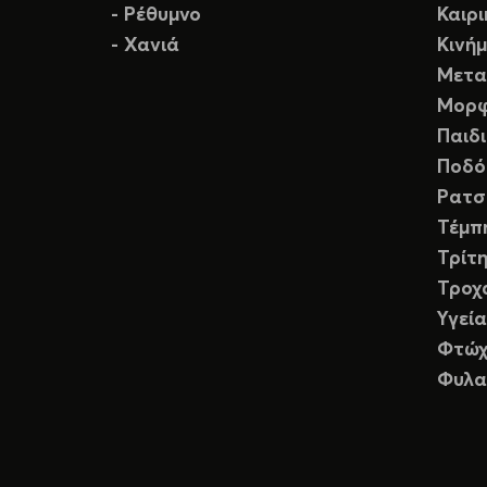
- Ρέθυμνο
Καιρ
- Χανιά
Κινή
Μετα
Μορφ
Παιδ
Ποδό
Ρατσ
Τέμπ
Τρίτη
Τροχ
Υγεία
Φτώχ
Φυλα