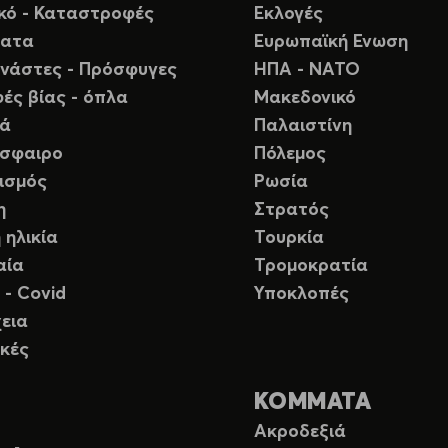
ικό - Καταστροφές
Εκλογές
ματα
Ευρωπαϊκή Ενωση
νάστες - Πρόσφυγες
ΗΠΑ - ΝΑΤΟ
ές βίας - όπλα
Μακεδονικό
ιά
Παλαιστίνη
σφαιρο
Πόλεμος
ισμός
Ρωσία
η
Στρατός
 ηλικία
Τουρκία
αία
Τρομοκρατία
 - Covid
Υποκλοπές
εια
κές
ΚΟΜΜΑΤΑ
Ακροδεξιά