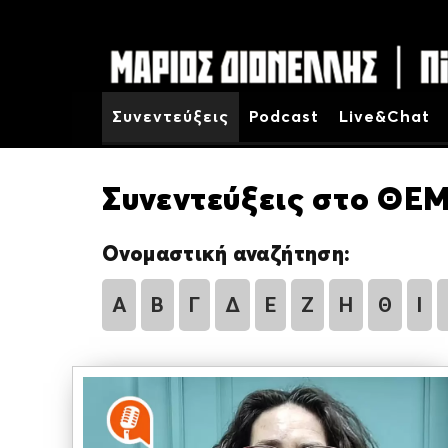
Συνεντεύξεις
Podcast
Live&Chat
Συνεντεύξεις στο ΘΕΜ
Ονομαστική αναζήτηση:
Α
Β
Γ
Δ
Ε
Ζ
Η
Θ
Ι