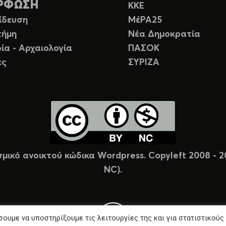
ΡΦΩΣΗ
ΚΚΕ
ίδευση
ΜέΡΑ25
τήμη
Νέα Δημοκρατία
ία - Αρχαιολογία
ΠΑΣΟΚ
ες
ΣΥΡΙΖΑ
σμικό ανοικτού κώδικα Wordpress. Copyleft 2008 -
NC).
ουμε να υποστηρίξουμε τις λειτουργίες της και για στατιστικούς