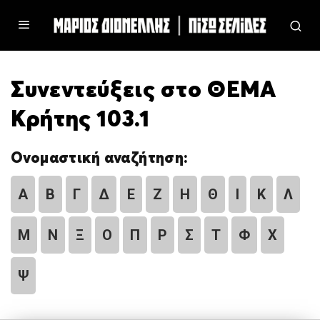
Συνεντεύξεις στο ΘΕΜΑ
Κρήτης 103.1
Ονομαστική αναζήτηση:
Α
Β
Γ
Δ
Ε
Ζ
Η
Θ
Ι
Κ
Λ
Μ
Ν
Ξ
Ο
Π
Ρ
Σ
Τ
Φ
Χ
Ψ