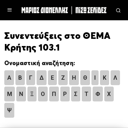
Συνεντεύξεις στο ΘΕΜΑ
Κρήτης 103.1
Ονομαστική αναζήτηση:
Α
Β
Γ
Δ
Ε
Ζ
Η
Θ
Ι
Κ
Λ
Μ
Ν
Ξ
Ο
Π
Ρ
Σ
Τ
Φ
Χ
Ψ