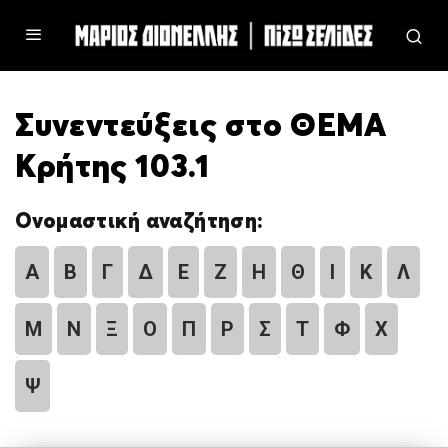
Συνεντεύξεις στο ΘΕΜΑ
Κρήτης 103.1
Ονομαστική αναζήτηση:
Α
Β
Γ
Δ
Ε
Ζ
Η
Θ
Ι
Κ
Λ
Μ
Ν
Ξ
Ο
Π
Ρ
Σ
Τ
Φ
Χ
Ψ