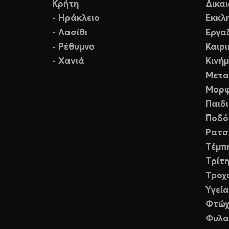
Κρήτη
Δικα
- Ηράκλειο
Εκκλ
- Λασίθι
Εργα
- Ρέθυμνο
Καιρ
- Χανιά
Κινή
Μετα
Μορφ
Παιδ
Ποδό
Ρατσ
Τέμπ
Τρίτη
Τροχ
Υγεία
Φτώχ
Φυλα