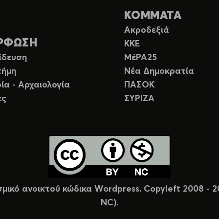
ΚΟΜΜΑΤΑ
Ακροδεξιά
ΡΦΩΣΗ
ΚΚΕ
ίδευση
ΜέΡΑ25
τήμη
Νέα Δημοκρατία
ία - Αρχαιολογία
ΠΑΣΟΚ
ες
ΣΥΡΙΖΑ
σμικό ανοικτού κώδικα Wordpress. Copyleft 2008 -
NC).