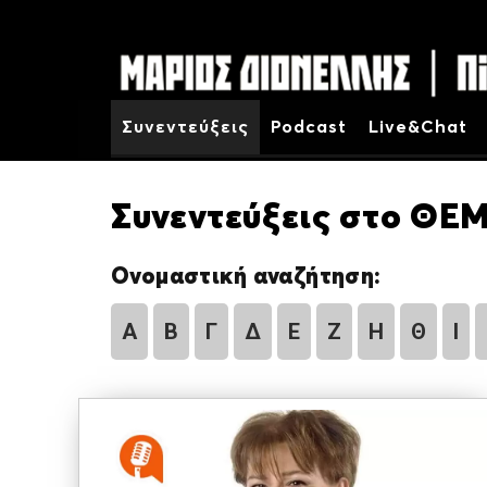
Συνεντεύξεις
Podcast
Live&Chat
Συνεντεύξεις στο ΘΕΜ
Ονομαστική αναζήτηση:
Α
Β
Γ
Δ
Ε
Ζ
Η
Θ
Ι