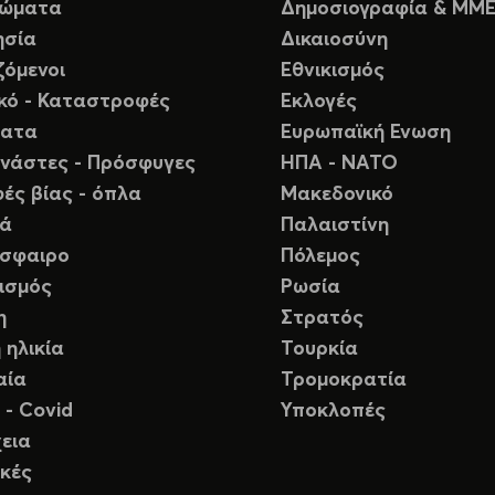
ιώματα
Δημοσιογραφία & ΜΜ
ησία
Δικαιοσύνη
ζόμενοι
Εθνικισμός
ικό - Καταστροφές
Εκλογές
ματα
Ευρωπαϊκή Ενωση
νάστες - Πρόσφυγες
ΗΠΑ - ΝΑΤΟ
ές βίας - όπλα
Μακεδονικό
ιά
Παλαιστίνη
σφαιρο
Πόλεμος
ισμός
Ρωσία
η
Στρατός
 ηλικία
Τουρκία
αία
Τρομοκρατία
 - Covid
Υποκλοπές
εια
κές