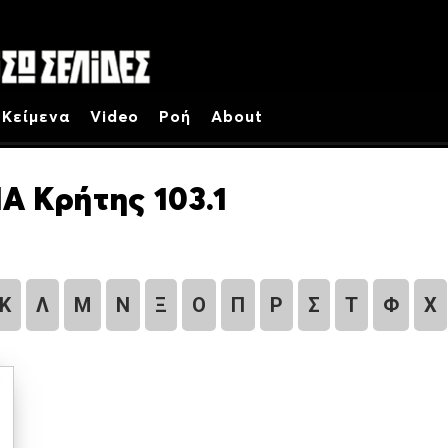
Κείμενα
Video
Ροή
About
Α Κρήτης 103.1
Κ
Λ
Μ
Ν
Ξ
Ο
Π
Ρ
Σ
Τ
Φ
Χ