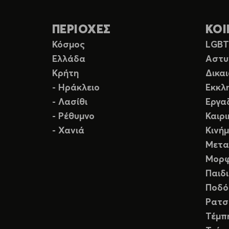
ΠΕΡΙΟΧΕΣ
ΚΟΙ
Κόσμος
LGB
Ελλάδα
Αστυ
Κρήτη
Δικα
- Ηράκλειο
Εκκλ
- Λασίθι
Εργα
- Ρέθυμνο
Καιρ
- Χανιά
Κινή
Μετα
Μορφ
Παιδ
Ποδό
Ρατσ
Τέμπ