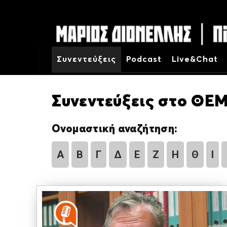
Συνεντεύξεις
Podcast
Live&Chat
Συνεντεύξεις στο ΘΕΜ
Ονομαστική αναζήτηση:
Α
Β
Γ
Δ
Ε
Ζ
Η
Θ
Ι