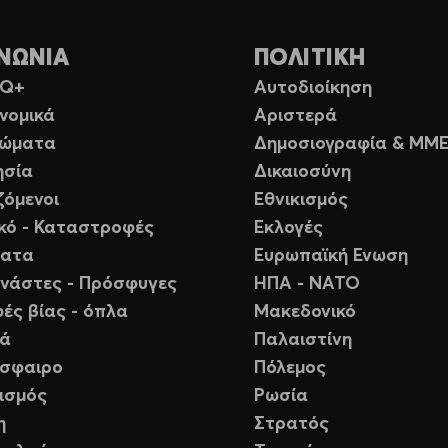
ΝΩΝΙΑ
ΠΟΛΙΤΙΚΗ
TQ+
Αυτοδιοίκηση
νομικά
Αριστερά
ιώματα
Δημοσιογραφία & ΜΜ
ησία
Δικαιοσύνη
ζόμενοι
Εθνικισμός
ικό - Καταστροφές
Εκλογές
ματα
Ευρωπαϊκή Ενωση
νάστες - Πρόσφυγες
ΗΠΑ - ΝΑΤΟ
ές βίας - όπλα
Μακεδονικό
ιά
Παλαιστίνη
σφαιρο
Πόλεμος
ισμός
Ρωσία
η
Στρατός