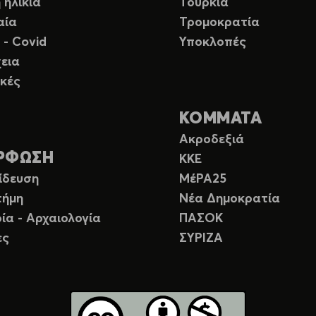
 ηλικία
Τουρκία
αία
Τρομοκρατία
 - Covid
Υποκλοπές
εια
κές
ΚΟΜΜΑΤΑ
Ακροδεξιά
ΡΦΩΣΗ
ΚΚΕ
ίδευση
ΜέΡΑ25
τήμη
Νέα Δημοκρατία
ία - Αρχαιολογία
ΠΑΣΟΚ
ες
ΣΥΡΙΖΑ