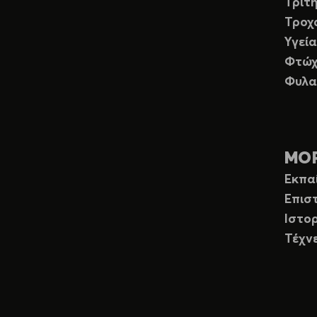
Τρίτη
Τροχ
Υγεία
Φτώχ
Φυλα
ΜΟ
Εκπα
Επισ
Ιστορ
Τέχν