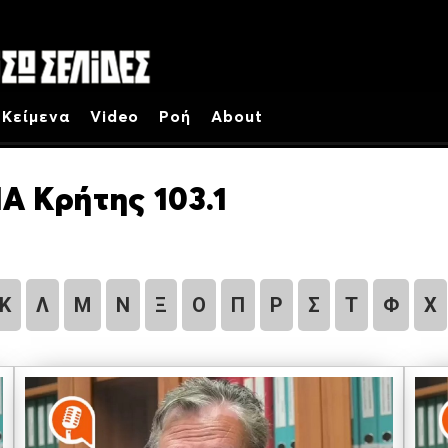
Κείμενα
Video
Ροή
About
Α Κρήτης 103.1
Κ
Λ
Μ
Ν
Ξ
Ο
Π
Ρ
Σ
Τ
Φ
Χ