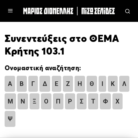
Συνεντεύξεις στο ΘΕΜΑ
Κρήτης 103.1
Ονομαστική αναζήτηση:
Α
Β
Γ
Δ
Ε
Ζ
Η
Θ
Ι
Κ
Λ
Μ
Ν
Ξ
Ο
Π
Ρ
Σ
Τ
Φ
Χ
Ψ