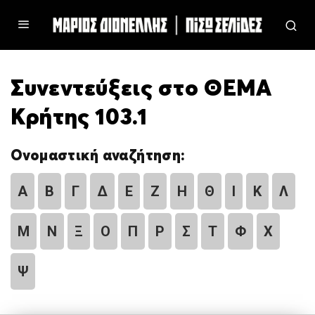
Συνεντεύξεις στο ΘΕΜΑ
Κρήτης 103.1
Ονομαστική αναζήτηση:
Α
Β
Γ
Δ
Ε
Ζ
Η
Θ
Ι
Κ
Λ
Μ
Ν
Ξ
Ο
Π
Ρ
Σ
Τ
Φ
Χ
Ψ