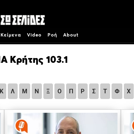
Κείμενα
Video
Ροή
About
Α Κρήτης 103.1
Κ
Λ
Μ
Ν
Ξ
Ο
Π
Ρ
Σ
Τ
Φ
Χ