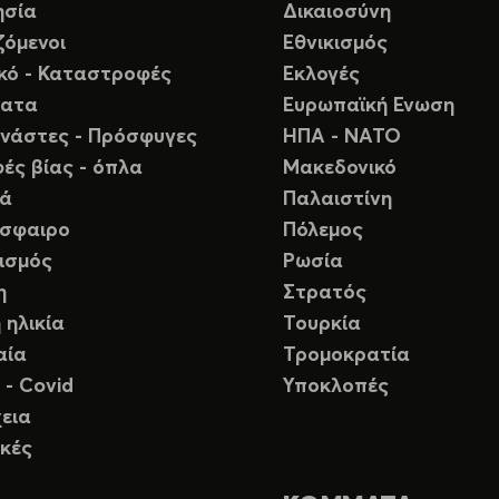
ησία
Δικαιοσύνη
ζόμενοι
Εθνικισμός
ικό - Καταστροφές
Εκλογές
ματα
Ευρωπαϊκή Ενωση
νάστες - Πρόσφυγες
ΗΠΑ - ΝΑΤΟ
ές βίας - όπλα
Μακεδονικό
ιά
Παλαιστίνη
σφαιρο
Πόλεμος
ισμός
Ρωσία
η
Στρατός
 ηλικία
Τουρκία
αία
Τρομοκρατία
 - Covid
Υποκλοπές
εια
κές