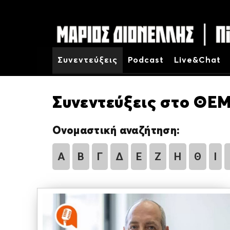
Συνεντεύξεις
Podcast
Live&Chat
Συνεντεύξεις στο ΘΕΜ
Ονομαστική αναζήτηση:
Α
Β
Γ
Δ
Ε
Ζ
Η
Θ
Ι