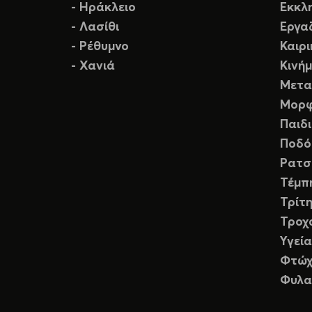
- Ηράκλειο
Εκκλ
- Λασίθι
Εργα
- Ρέθυμνο
Καιρ
- Χανιά
Κινή
Μετα
Μορφ
Παιδ
Ποδό
Ρατσ
Τέμπ
Τρίτη
Τροχ
Υγεία
Φτώχ
Φυλα