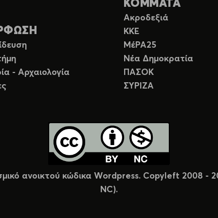
ΚΟΜΜΑΤΑ
Ακροδεξιά
ΡΦΩΣΗ
ΚΚΕ
ίδευση
ΜέΡΑ25
τήμη
Νέα Δημοκρατία
ία - Αρχαιολογία
ΠΑΣΟΚ
ες
ΣΥΡΙΖΑ
σμικό ανοικτού κώδικα Wordpress. Copyleft 2008 -
NC).