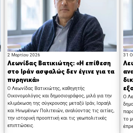
31 Ο
2 Μαρτίου 2026
Λε
Λεωνίδας Βατικιώτης: «Η επίθεση
ανα
στο Ιράν ασφαλώς δεν έγινε για τα
δι
πυρηνικά»
εξ
Ο Λεωνίδας Βατικιώτης, καθηγητής
Οικονομολόγος και δημοσιογράφος, μιλά για την
Ο Λε
κλιμάκωση της σύγκρουσης μεταξύ Ιράν, Ισραήλ
δημο
και Ηνωμένων Πολιτειών, αναλύοντας τις αιτίες,
παρο
την ιστορική προοπτική και τις γεωπολιτικές
το μ
επιπτώσεις.
έπρε