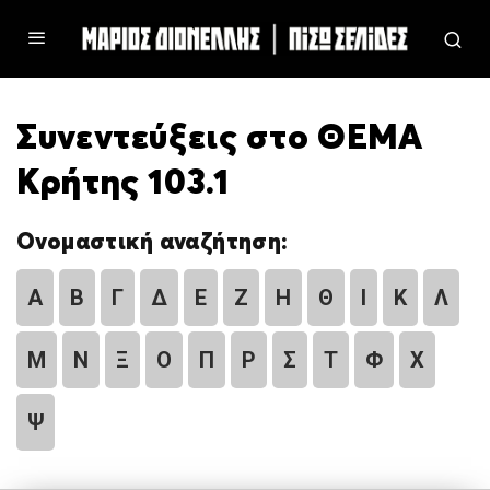
Συνεντεύξεις στο ΘΕΜΑ
Κρήτης 103.1
Ονομαστική αναζήτηση:
Α
Β
Γ
Δ
Ε
Ζ
Η
Θ
Ι
Κ
Λ
Μ
Ν
Ξ
Ο
Π
Ρ
Σ
Τ
Φ
Χ
Ψ