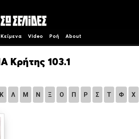
Κείμενα
Video
Ροή
About
Α Κρήτης 103.1
Κ
Λ
Μ
Ν
Ξ
Ο
Π
Ρ
Σ
Τ
Φ
Χ