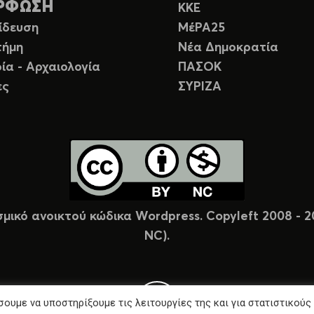
ΡΦΩΣΗ
ΚΚΕ
ίδευση
ΜέΡΑ25
τήμη
Νέα Δημοκρατία
ία - Αρχαιολογία
ΠΑΣΟΚ
ες
ΣΥΡΙΖΑ
σμικό ανοικτού κώδικα Wordpress. Copyleft 2008 -
NC).
ουμε να υποστηρίξουμε τις λειτουργίες της και για στατιστικούς