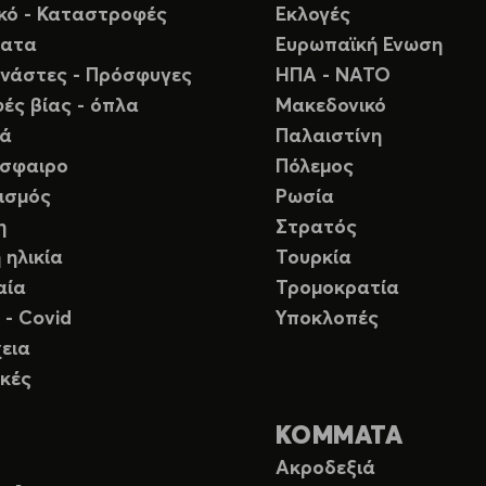
ικό - Καταστροφές
Εκλογές
ματα
Ευρωπαϊκή Ενωση
νάστες - Πρόσφυγες
ΗΠΑ - ΝΑΤΟ
ές βίας - όπλα
Μακεδονικό
ιά
Παλαιστίνη
σφαιρο
Πόλεμος
ισμός
Ρωσία
η
Στρατός
 ηλικία
Τουρκία
αία
Τρομοκρατία
 - Covid
Υποκλοπές
εια
κές
ΚΟΜΜΑΤΑ
Ακροδεξιά