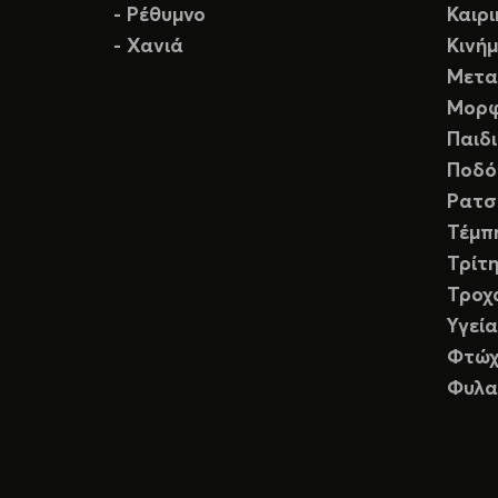
- Ρέθυμνο
Καιρ
- Χανιά
Κινή
Μετα
Μορφ
Παιδ
Ποδό
Ρατσ
Τέμπ
Τρίτη
Τροχ
Υγεία
Φτώχ
Φυλα