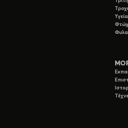
Τρίτη
Τροχ
Υγεία
Φτώχ
Φυλα
ΜΟ
Εκπα
Επισ
Ιστορ
Τέχν