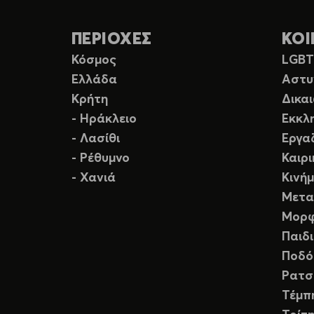
ΠΕΡΙΟΧΕΣ
ΚΟΙ
Κόσμος
LGB
Ελλάδα
Αστυ
Κρήτη
Δικα
- Ηράκλειο
Εκκλ
- Λασίθι
Εργα
- Ρέθυμνο
Καιρ
- Χανιά
Κινή
Μετα
Μορφ
Παιδ
Ποδό
Ρατσ
Τέμπ