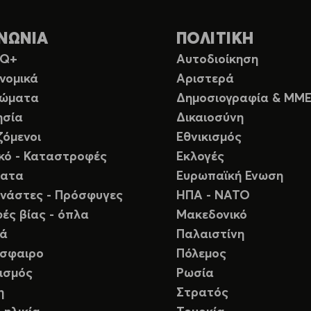
ΝΩΝΙΑ
ΠΟΛΙΤΙΚΗ
TQ+
Αυτοδιοίκηση
νομικά
Αριστερά
ιώματα
Δημοσιογραφία & ΜΜ
ησία
Δικαιοσύνη
ζόμενοι
Εθνικισμός
ικό - Καταστροφές
Εκλογές
ματα
Ευρωπαϊκή Ενωση
νάστες - Πρόσφυγες
ΗΠΑ - ΝΑΤΟ
ές βίας - όπλα
Μακεδονικό
ιά
Παλαιστίνη
σφαιρο
Πόλεμος
ισμός
Ρωσία
η
Στρατός