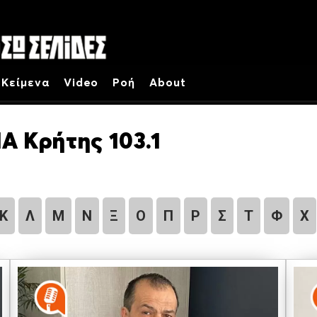
Κείμενα
Video
Ροή
About
Α Κρήτης 103.1
Κ
Λ
Μ
Ν
Ξ
Ο
Π
Ρ
Σ
Τ
Φ
Χ