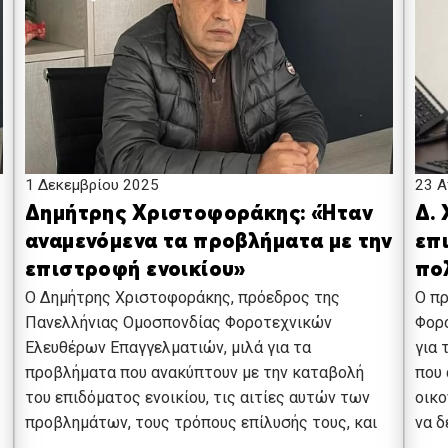
1 Δεκεμβρίου 2025
23 Α
Δημήτρης Χριστοφοράκης: «Ήταν
Δ.
αναμενόμενα τα προβλήματα με την
επ
επιστροφή ενοικίου»
πο
Ο Δημήτρης Χριστοφοράκης, πρόεδρος της
Ο π
Πανελλήνιας Ομοσπονδίας Φοροτεχνικών
Φορ
Ελευθέρων Επαγγελματιών, μιλά για τα
για 
προβλήματα που ανακύπτουν με την καταβολή
που 
του επιδόματος ενοικίου, τις αιτίες αυτών των
οικο
προβλημάτων, τους τρόπους επίλυσής τους, και
να δ