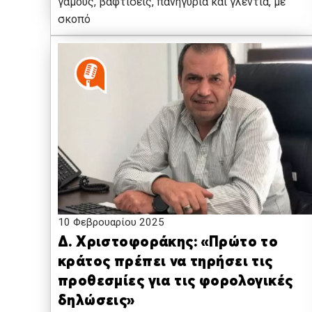
γάμους, βαφτίσεις, πανηγύρια και γλέντια, με
σκοπό
10 Φεβρουαρίου 2025
Δ. Χριστοφοράκης: «Πρώτο το
κράτος πρέπει να τηρήσει τις
προθεσμίες για τις φορολογικές
δηλώσεις»