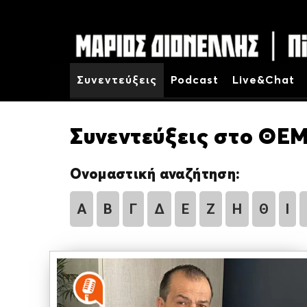
Συνεντεύξεις
Podcast
Live&Chat
Συνεντεύξεις στο ΘΕΜ
Ονομαστική αναζήτηση:
Α
Β
Γ
Δ
Ε
Ζ
Η
Θ
Ι