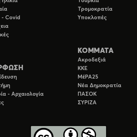
 ηλικία
Τουρκία
αία
Τρομοκρατία
 - Covid
Υποκλοπές
εια
κές
ΚΟΜΜΑΤΑ
Ακροδεξιά
ΡΦΩΣΗ
ΚΚΕ
ίδευση
ΜέΡΑ25
τήμη
Νέα Δημοκρατία
ία - Αρχαιολογία
ΠΑΣΟΚ
ες
ΣΥΡΙΖΑ