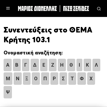
Συνεντεύξεις στο ΘΕΜΑ
Κρήτης 103.1
Ονομαστική αναζήτηση:
Α
Β
Γ
Δ
Ε
Ζ
Η
Θ
Ι
Κ
Λ
Μ
Ν
Ξ
Ο
Π
Ρ
Σ
Τ
Φ
Χ
Ψ