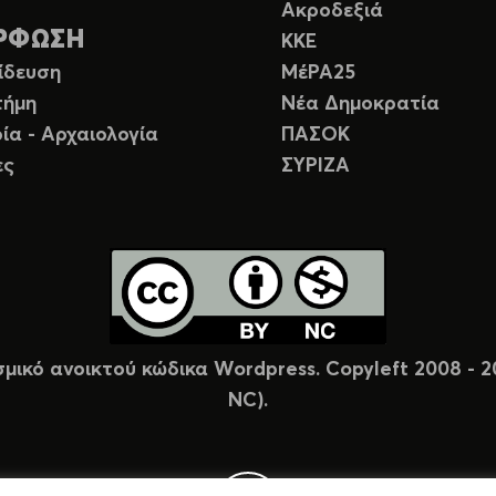
Ακροδεξιά
ΡΦΩΣΗ
ΚΚΕ
ίδευση
ΜέΡΑ25
τήμη
Νέα Δημοκρατία
ία - Αρχαιολογία
ΠΑΣΟΚ
ες
ΣΥΡΙΖΑ
σμικό ανοικτού κώδικα Wordpress. Copyleft 2008 -
NC).