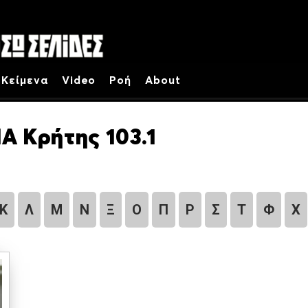
Κείμενα
Video
Ροή
About
Α Κρήτης 103.1
Κ
Λ
Μ
Ν
Ξ
Ο
Π
Ρ
Σ
Τ
Φ
Χ