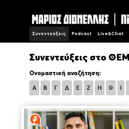
Συνεντεύξεις
Podcast
Live&Chat
Συνεντεύξεις στο ΘΕΜ
Ονομαστική αναζήτηση:
Α
Β
Γ
Δ
Ε
Ζ
Η
Θ
Ι