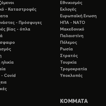
ζόμενοι
Εθνικισμός
ικό - Καταστροφές
Εκλογές
ματα
Ευρωπαϊκή Ενωση
νάστες - Πρόσφυγες
ΗΠΑ - ΝΑΤΟ
ές βίας - όπλα
Μακεδονικό
ιά
Παλαιστίνη
σφαιρο
Πόλεμος
ισμός
Ρωσία
η
Στρατός
 ηλικία
Τουρκία
αία
Τρομοκρατία
 - Covid
Υποκλοπές
εια
κές
ΚΟΜΜΑΤΑ