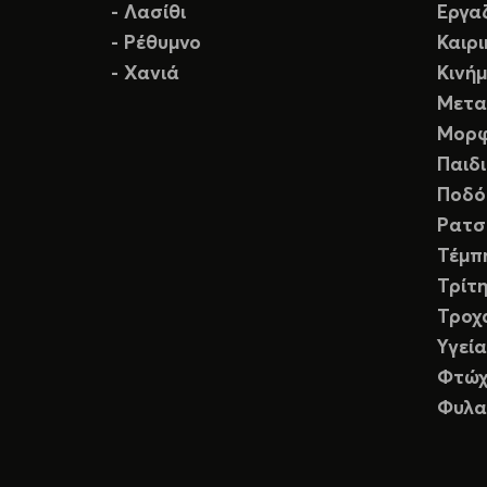
- Λασίθι
Εργα
- Ρέθυμνο
Καιρ
- Χανιά
Κινή
Μετα
Μορφ
Παιδ
Ποδό
Ρατσ
Τέμπ
Τρίτη
Τροχ
Υγεία
Φτώχ
Φυλα