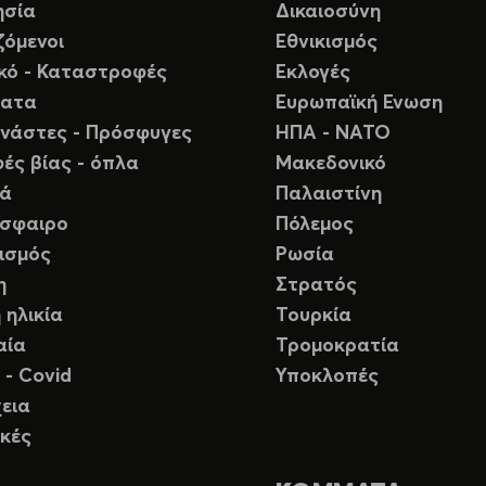
ησία
Δικαιοσύνη
ζόμενοι
Εθνικισμός
ικό - Καταστροφές
Εκλογές
ματα
Ευρωπαϊκή Ενωση
νάστες - Πρόσφυγες
ΗΠΑ - ΝΑΤΟ
ές βίας - όπλα
Μακεδονικό
ιά
Παλαιστίνη
σφαιρο
Πόλεμος
ισμός
Ρωσία
η
Στρατός
 ηλικία
Τουρκία
αία
Τρομοκρατία
 - Covid
Υποκλοπές
εια
κές