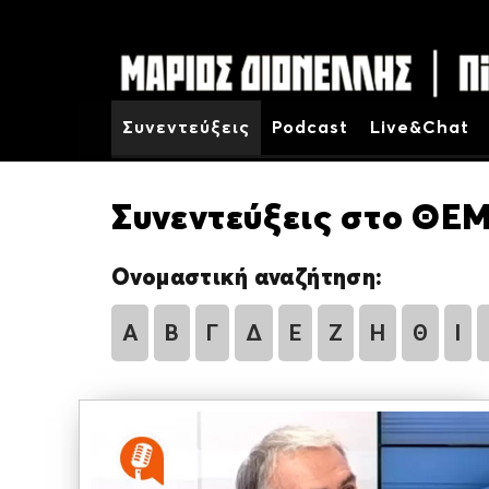
Συνεντεύξεις
Podcast
Live&Chat
Συνεντεύξεις στο ΘΕΜ
Ονομαστική αναζήτηση:
Α
Β
Γ
Δ
Ε
Ζ
Η
Θ
Ι