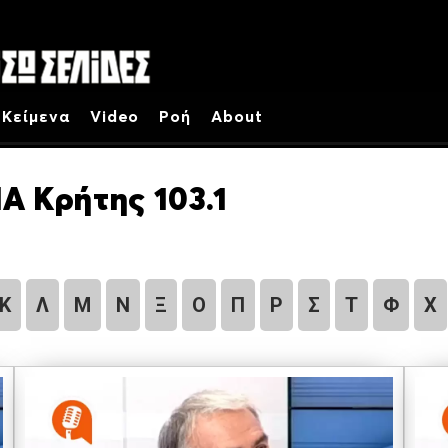
Κείμενα
Video
Ροή
About
Α Κρήτης 103.1
Κ
Λ
Μ
Ν
Ξ
Ο
Π
Ρ
Σ
Τ
Φ
Χ