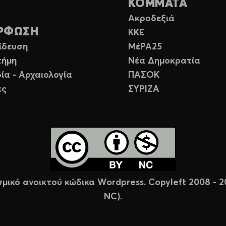
ΚΟΜΜΑΤΑ
Ακροδεξιά
ΡΦΩΣΗ
ΚΚΕ
ίδευση
ΜέΡΑ25
τήμη
Νέα Δημοκρατία
ία - Αρχαιολογία
ΠΑΣΟΚ
ες
ΣΥΡΙΖΑ
σμικό ανοικτού κώδικα Wordpress. Copyleft 2008 -
NC).