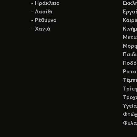
- Ηράκλειο
Εκκλ
- Λασίθι
Εργα
- Ρέθυμνο
Καιρ
- Χανιά
Κινή
Μετα
Μορφ
Παιδ
Ποδό
Ρατσ
Τέμπ
Τρίτη
Τροχ
Υγεία
Φτώχ
Φυλα