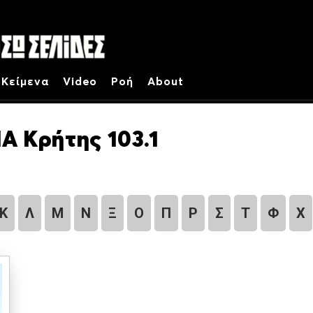
Κείμενα
Video
Ροή
About
Α Κρήτης 103.1
Κ
Λ
Μ
Ν
Ξ
Ο
Π
Ρ
Σ
Τ
Φ
Χ