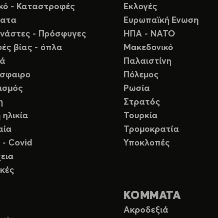
ικό - Καταστροφές
Εκλογές
ματα
Ευρωπαϊκή Ενωση
νάστες - Πρόσφυγες
ΗΠΑ - ΝΑΤΟ
ές βίας - όπλα
Μακεδονικό
ιά
Παλαιστίνη
σφαιρο
Πόλεμος
ισμός
Ρωσία
η
Στρατός
 ηλικία
Τουρκία
αία
Τρομοκρατία
 - Covid
Υποκλοπές
εια
κές
ΚΟΜΜΑΤΑ
Ακροδεξιά