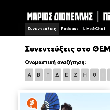
Συνεντεύξεις
Podcast
Live&Chat
Συνεντεύξεις στο ΘΕΜ
Ονομαστική αναζήτηση:
Α
Β
Γ
Δ
Ε
Ζ
Η
Θ
Ι