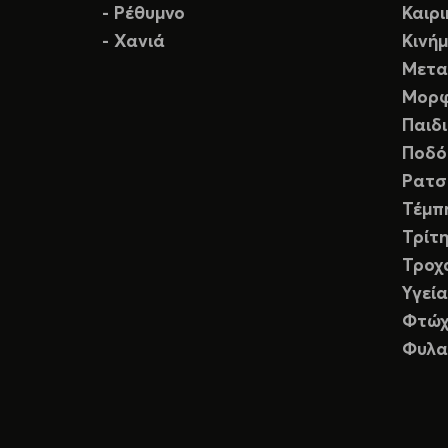
- Ρέθυμνο
Καιρ
- Χανιά
Κινή
Μετα
Μορφ
Παιδ
Ποδό
Ρατσ
Τέμπ
Τρίτη
Τροχ
Υγεία
Φτώχ
Φυλα