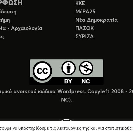
ΡΦΩΣΗ
ΚΚΕ
ίδευση
ΜέΡΑ25
τήμη
Νέα Δημοκρατία
ία - Αρχαιολογία
ΠΑΣΟΚ
ες
ΣΥΡΙΖΑ
σμικό ανοικτού κώδικα Wordpress. Copyleft 2008 -
NC).
ουμε να υποστηρίξουμε τις λειτουργίες της και για στατιστικούς