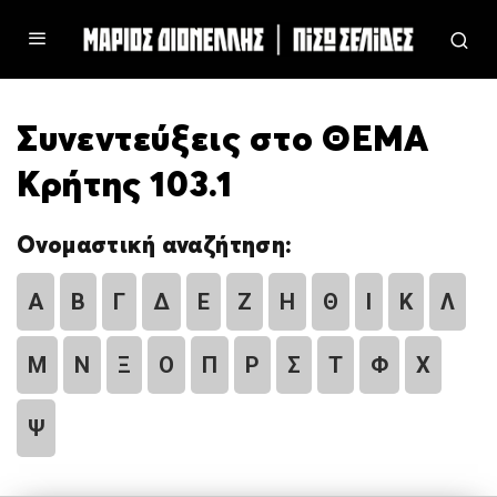
Συνεντεύξεις στο ΘΕΜΑ
Κρήτης 103.1
Ονομαστική αναζήτηση:
Α
Β
Γ
Δ
Ε
Ζ
Η
Θ
Ι
Κ
Λ
Μ
Ν
Ξ
Ο
Π
Ρ
Σ
Τ
Φ
Χ
Ψ