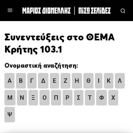
Συνεντεύξεις στο ΘΕΜΑ
Κρήτης 103.1
Ονομαστική αναζήτηση:
Α
Β
Γ
Δ
Ε
Ζ
Η
Θ
Ι
Κ
Λ
Μ
Ν
Ξ
Ο
Π
Ρ
Σ
Τ
Φ
Χ
Ψ