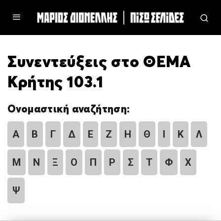
Συνεντεύξεις στο ΘΕΜΑ
Κρήτης 103.1
Ονομαστική αναζήτηση:
Α
Β
Γ
Δ
Ε
Ζ
Η
Θ
Ι
Κ
Λ
Μ
Ν
Ξ
Ο
Π
Ρ
Σ
Τ
Φ
Χ
Ψ