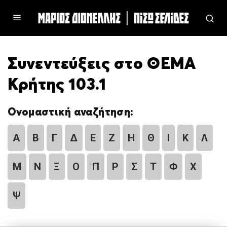
Συνεντεύξεις στο ΘΕΜΑ
Κρήτης 103.1
Ονομαστική αναζήτηση:
Α
Β
Γ
Δ
Ε
Ζ
Η
Θ
Ι
Κ
Λ
Μ
Ν
Ξ
Ο
Π
Ρ
Σ
Τ
Φ
Χ
Ψ