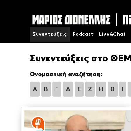
Συνεντεύξεις
Podcast
Live&Chat
Συνεντεύξεις στο ΘΕΜ
Ονομαστική αναζήτηση:
Α
Β
Γ
Δ
Ε
Ζ
Η
Θ
Ι