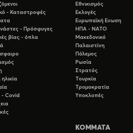
ζόμενοι
Εθνικισμός
ικό - Καταστροφές
Εκλογές
ματα
Ευρωπαϊκή Ενωση
νάστες - Πρόσφυγες
ΗΠΑ - ΝΑΤΟ
ές βίας - όπλα
Μακεδονικό
ιά
Παλαιστίνη
σφαιρο
Πόλεμος
ισμός
Ρωσία
η
Στρατός
 ηλικία
Τουρκία
αία
Τρομοκρατία
 - Covid
Υποκλοπές
εια
κές
ΚΟΜΜΑΤΑ