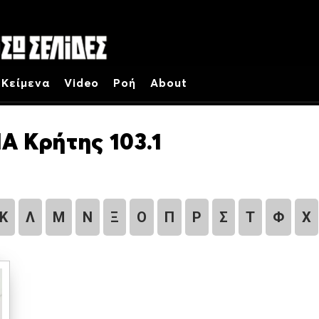
Κείμενα
Video
Ροή
About
Α Κρήτης 103.1
Κ
Λ
Μ
Ν
Ξ
Ο
Π
Ρ
Σ
Τ
Φ
Χ