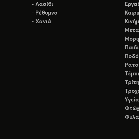
- Λασίθι
Εργα
- Ρέθυμνο
Καιρ
- Χανιά
Κινή
Μετα
Μορφ
Παιδ
Ποδό
Ρατσ
Τέμπ
Τρίτη
Τροχ
Υγεία
Φτώχ
Φυλα