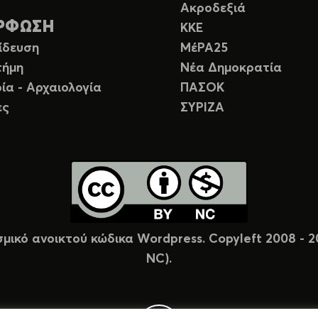
Ακροδεξιά
ΡΦΩΣΗ
ΚΚΕ
ίδευση
ΜέΡΑ25
τήμη
Νέα Δημοκρατία
ία - Αρχαιολογία
ΠΑΣΟΚ
ες
ΣΥΡΙΖΑ
σμικό ανοικτού κώδικα Wordpress. Copyleft 2008 -
NC).