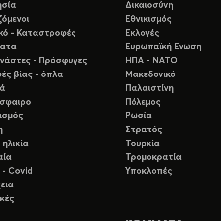
ησία
Δικαιοσύνη
ζόμενοι
Εθνικισμός
ικό - Καταστροφές
Εκλογές
ματα
Ευρωπαϊκή Ενωση
νάστες - Πρόσφυγες
ΗΠΑ - ΝΑΤΟ
ές βίας - όπλα
Μακεδονικό
ιά
Παλαιστίνη
σφαιρο
Πόλεμος
ισμός
Ρωσία
η
Στρατός
 ηλικία
Τουρκία
αία
Τρομοκρατία
 - Covid
Υποκλοπές
εια
κές