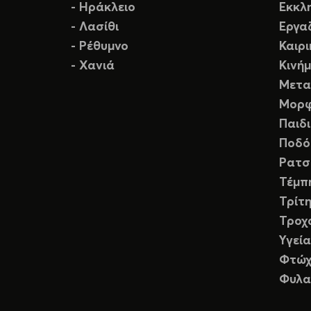
- Ηράκλειο
Εκκλ
- Λασίθι
Εργα
- Ρέθυμνο
Καιρ
- Χανιά
Κινή
Μετα
Μορφ
Παιδ
Ποδό
Ρατσ
Τέμπ
Τρίτη
Τροχ
Υγεία
Φτώχ
Φυλα