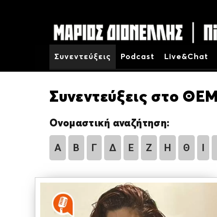
Συνεντεύξεις
Podcast
Live&Chat
Συνεντεύξεις στο ΘΕΜ
Ονομαστική αναζήτηση:
Α
Β
Γ
Δ
Ε
Ζ
Η
Θ
Ι