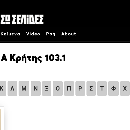
Κείμενα
Video
Ροή
About
Α Κρήτης 103.1
Κ
Λ
Μ
Ν
Ξ
Ο
Π
Ρ
Σ
Τ
Φ
Χ