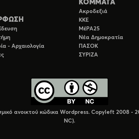
ΚΟΜΜΑΤΑ
Ακροδεξιά
ΡΦΩΣΗ
ΚΚΕ
ίδευση
ΜέΡΑ25
τήμη
Νέα Δημοκρατία
ία - Αρχαιολογία
ΠΑΣΟΚ
ες
ΣΥΡΙΖΑ
σμικό ανοικτού κώδικα Wordpress. Copyleft 2008 -
NC).