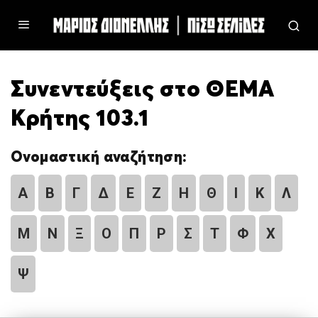
Συνεντεύξεις στο ΘΕΜΑ
Κρήτης 103.1
Ονομαστική αναζήτηση:
Α
Β
Γ
Δ
Ε
Ζ
Η
Θ
Ι
Κ
Λ
Μ
Ν
Ξ
Ο
Π
Ρ
Σ
Τ
Φ
Χ
Ψ