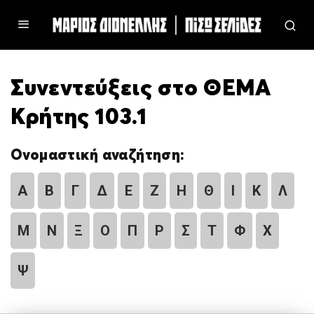
Συνεντεύξεις στο ΘΕΜΑ
Κρήτης 103.1
Ονομαστική αναζήτηση:
Α
Β
Γ
Δ
Ε
Ζ
Η
Θ
Ι
Κ
Λ
Μ
Ν
Ξ
Ο
Π
Ρ
Σ
Τ
Φ
Χ
Ψ