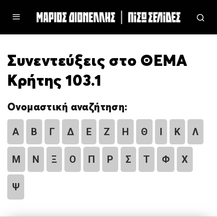
Συνεντεύξεις στο ΘΕΜΑ
Κρήτης 103.1
Ονομαστική αναζήτηση:
Α
Β
Γ
Δ
Ε
Ζ
Η
Θ
Ι
Κ
Λ
Μ
Ν
Ξ
Ο
Π
Ρ
Σ
Τ
Φ
Χ
Ψ