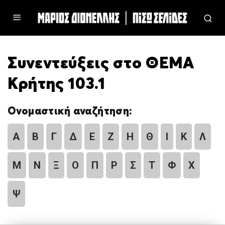
Συνεντεύξεις στο ΘΕΜΑ
Κρήτης 103.1
Ονομαστική αναζήτηση:
Α
Β
Γ
Δ
Ε
Ζ
Η
Θ
Ι
Κ
Λ
Μ
Ν
Ξ
Ο
Π
Ρ
Σ
Τ
Φ
Χ
Ψ