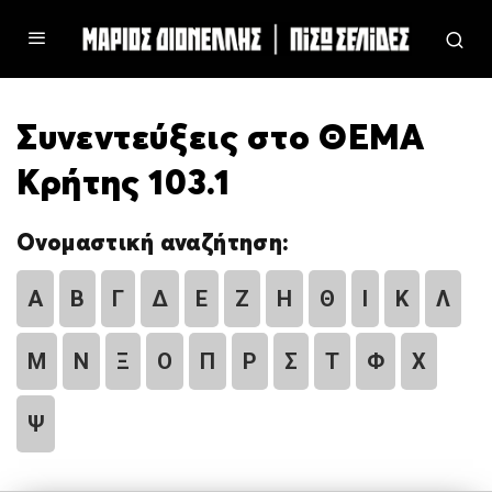
Συνεντεύξεις στο ΘΕΜΑ
Κρήτης 103.1
Ονομαστική αναζήτηση:
Α
Β
Γ
Δ
Ε
Ζ
Η
Θ
Ι
Κ
Λ
Μ
Ν
Ξ
Ο
Π
Ρ
Σ
Τ
Φ
Χ
Ψ