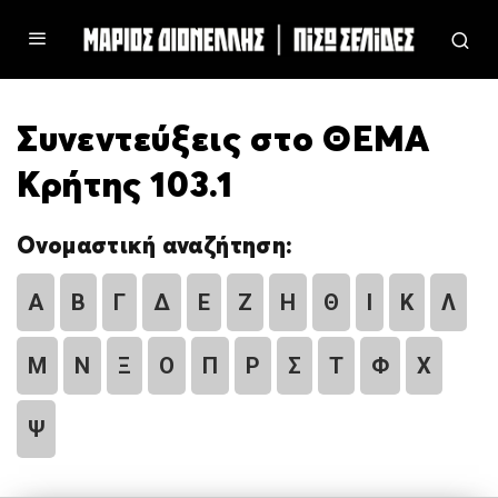
Συνεντεύξεις στο ΘΕΜΑ
Κρήτης 103.1
Ονομαστική αναζήτηση:
Α
Β
Γ
Δ
Ε
Ζ
Η
Θ
Ι
Κ
Λ
Μ
Ν
Ξ
Ο
Π
Ρ
Σ
Τ
Φ
Χ
Ψ