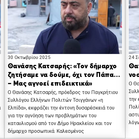
30 Οκτωβρίου 2025
24 Σ
Θανάσης Κατσαρής: «Τον δήμαρχο
Θα
ζητήσαμε να δούμε, όχι τον Πάπα…
νο
– Μας αγνοεί επιδεικτικά»
Ο Θα
Συλλ
Ο Θανάσης Κατσαρής, πρόεδρος του Παγκρήτιου
την 
Συλλόγου Ελλήνων Πολιτών Τσιγγάνων «η
Πολί
α
Ελπίδα», εκφράζει την έντονη δυσαρέσκειά του
αστ
για την αγνόηση των προβλημάτων του
λόγ
καταυλισμού από τον Δήμο Ηρακλείου και τον
δήμαρχο προσωπικά. Καλεσμένος