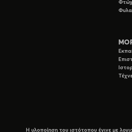
Φτώχ
Φυλα
ΜΟ
Εκπα
Επισ
Ιστορ
Τέχν
Η υλοποίηση του ιστότοπου έγινε με λογι