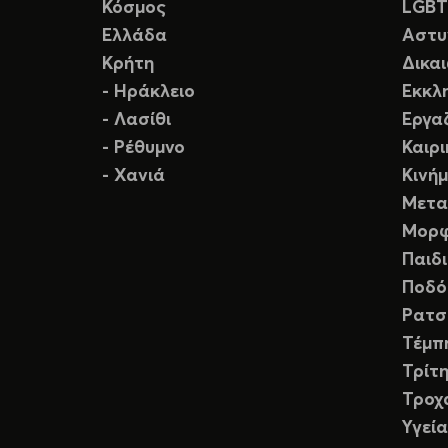
Κόσμος
LGB
Ελλάδα
Αστυ
Κρήτη
Δικα
- Ηράκλειο
Εκκλ
- Λασίθι
Εργα
- Ρέθυμνο
Καιρ
- Χανιά
Κινή
Μετα
Μορφ
Παιδ
Ποδό
Ρατσ
Τέμπ
Τρίτη
Τροχ
Υγεία