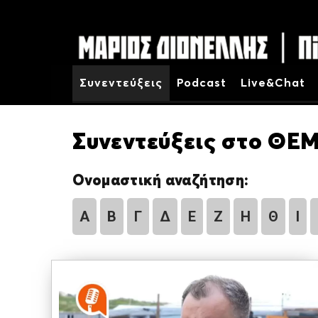
Συνεντεύξεις
Podcast
Live&Chat
Συνεντεύξεις στο ΘΕΜ
Ονομαστική αναζήτηση:
Α
Β
Γ
Δ
Ε
Ζ
Η
Θ
Ι