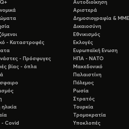
TQ+
Αυτοδιοίκηση
νομικά
Αριστερά
ιώματα
Δημοσιογραφία & ΜΜ
ησία
Δικαιοσύνη
ζόμενοι
Εθνικισμός
ικό - Καταστροφές
Εκλογές
ματα
Ευρωπαϊκή Ενωση
νάστες - Πρόσφυγες
ΗΠΑ - ΝΑΤΟ
ές βίας - όπλα
Μακεδονικό
ιά
Παλαιστίνη
σφαιρο
Πόλεμος
ισμός
Ρωσία
η
Στρατός
 ηλικία
Τουρκία
αία
Τρομοκρατία
 - Covid
Υποκλοπές