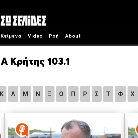
Κείμενα
Video
Ροή
About
Α Κρήτης 103.1
Κ
Λ
Μ
Ν
Ξ
Ο
Π
Ρ
Σ
Τ
Φ
Χ