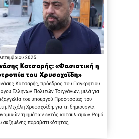
επτεμβρίου 2025
νάσης Κατσαρής: «Φασιστική η
οτροπία του Χρυσοχοΐδη»
νάσης Κατσαρής, πρόεδρος του Παγκρητίου
όγου Ελλήνων Πολιτών Τσιγγάνων, μιλά για
εξαγγελία του υπουργού Προστασίας του
τη, Μιχάλη Χρυσοχοΐδη, για τη δημιουργία
υνομικών τμημάτων εντός καταυλισμών Ρομά
ω αυξημένης παραβατικότητας,